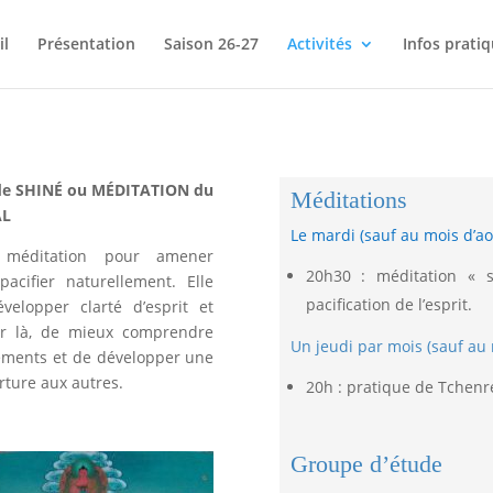
il
Présentation
Saison 26-27
Activités
Infos prati
e SHINÉ ou MÉDITATION du
Méditations
AL
Le mardi (sauf au mois d’ao
a méditation pour amener
20h30 : méditation « 
pacifier naturellement. Elle
pacification de l’esprit.
elopper clarté d’esprit et
par là, de mieux comprendre
Un jeudi par mois (sauf au 
ements et de développer une
rture aux autres.
20h : pratique de Tchenre
Groupe d’étude