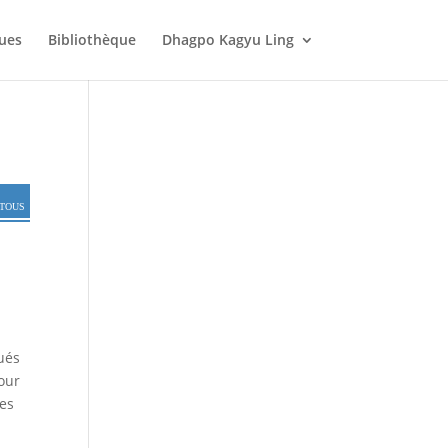
ques
Bibliothèque
Dhagpo Kagyu Ling
tous
ués
our
mes