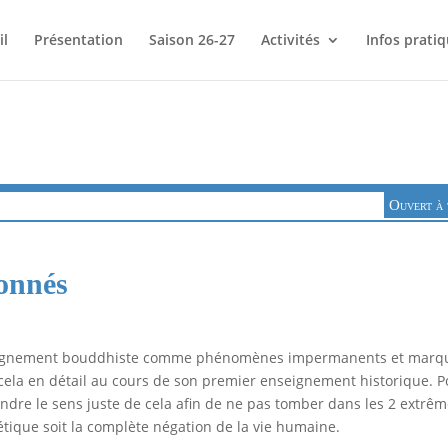
il
Présentation
Saison 26-27
Activités
Infos prati
Ouvert à 
onnés
enseignement bouddhiste comme phénomènes impermanents et marq
cela en détail au cours de son premier enseignement historique. P
endre le sens juste de cela afin de ne pas tomber dans les 2 extrê
étique soit la complète négation de la vie humaine.